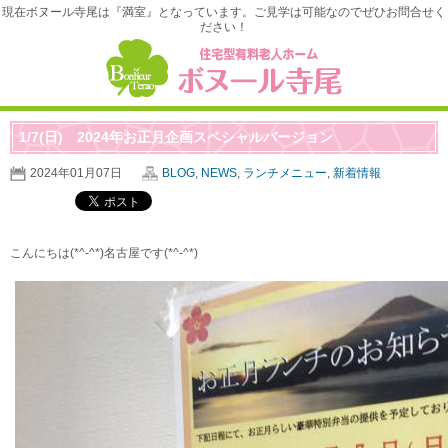
現在ボヌール寺尾は『満室』となっています。ご見学は可能なのでぜひお問合せく
ださい！
1/7(日) 2024年お正月企画スペシャルバージョン
2024年01月07日
BLOG
,
NEWS
,
ランチメニュー
,
新着情報
こんにちは(*^-^*)名古屋です(*^-^*)