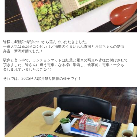
皆様に4種類の駅弁の中から選んでいただきました。
一番人気は新潟産コシヒカリと海鮮のうまいもん寿司とお母ちゃんの愛情
弁当 新潟米膳でした！
駅弁と言う事で、ランチョンマットは紅葉と電車の写真を皆様に付けさせて
頂きました。皆さんに違う電車になる様に準備し、食事前に電車トークも
楽しまれていましたよ(*´ω｀)
それでは、2025秋の駅弁祭り開催の様子です！