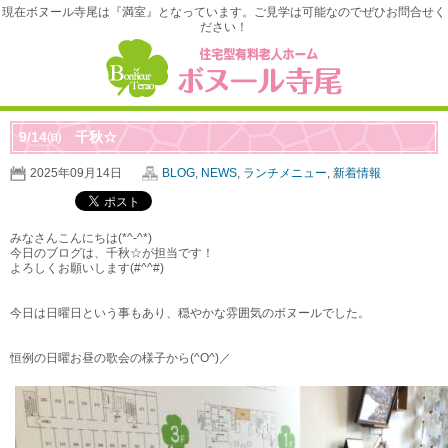
現在ボヌール寺尾は『満室』となっています。ご見学は可能なのでぜひお問合せく
ださい！
9/14㈰ 千秋☆
2025年09月14日
BLOG
,
NEWS
,
ランチメニュー
,
新着情報
みなさんこんにちは(*^-^*)
今日のブログは、千秋☆が担当です！
よろしくお願いします(#^^#)
今日は日曜日という事もあり、穏やかな雰囲気のボヌールでした。
恒例の日曜お昼の歌会の様子から(^O^)／