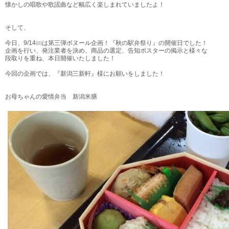
懐かしの唱歌や歌謡曲など幅広く楽しまれていましたよ！
そして、
今日、9/14㈰は第三弾ボヌール企画！『秋の駅弁祭り』の開催日でした！
企画を行い、発注業者を決め、商品の選定、告知ポスターの掲示と様々な
段取りを重ね、本日開催いたしました！
今回の企画では、『新潟三新軒』様にお願いをしました！
お母ちゃんの愛情弁当 新潟米膳