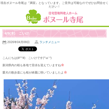
現在ボヌール寺尾は『満室』となっています。ご見学は可能なのでぜひお問合せく
ださい！
4/9(木) こいけ
2026年04月09日
ランチメニュー
こんにちは(#^^#) こいけです(*‘ω‘ *)
新潟県内の桜も各地で見頃を迎えていますね
愛犬の散歩道にも桜が綺麗に咲いていましたよ