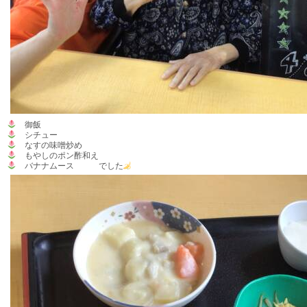
御飯
シチュー
なすの味噌炒め
もやしのポン酢和え
バナナムース でした