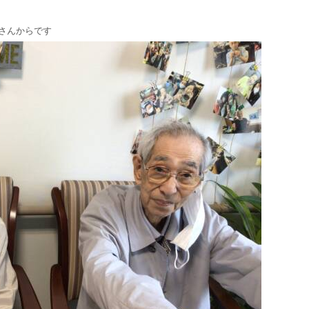
さんからです