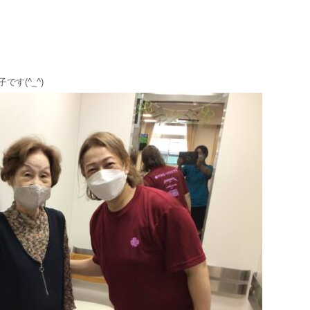
す(^_^)