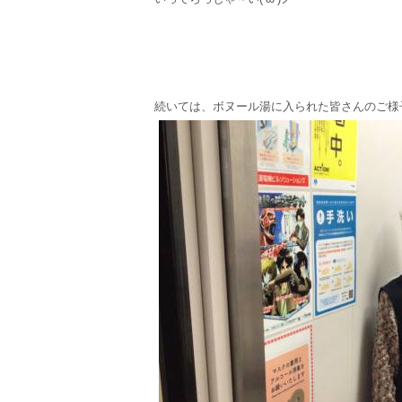
続いては、ボヌール湯に入られた皆さんのご様子で