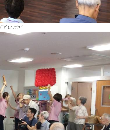
∀ﾟ)ノﾜｯｼｮｲ