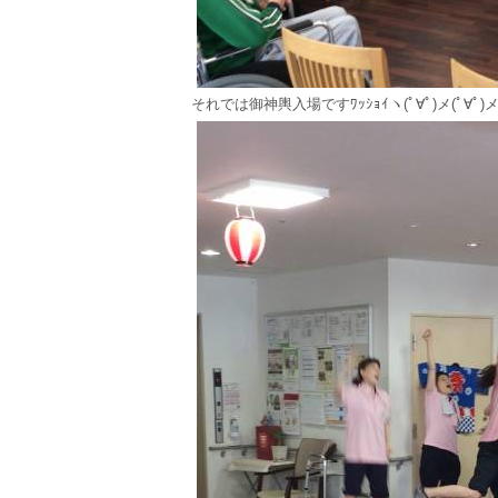
それでは御神輿入場ですﾜｯｼｮｲヽ(ﾟ∀ﾟ)メ(ﾟ∀ﾟ)メ(ﾟ