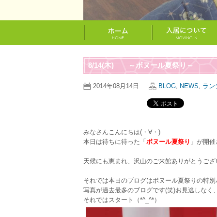
8/14(木) ～ボヌール夏祭り～
2014年08月14日
BLOG
,
NEWS
,
ラン
みなさんこんにちは(・∀・)
本日は待ちに待った「
ボヌール夏祭り
」が開催
天候にも恵まれ、沢山のご来館ありがとうございま
それでは本日のブログはボヌール夏祭りの特別バ
写真が過去最多のブログです(笑)お見逃しなく、
それではスタート（*^_^*）