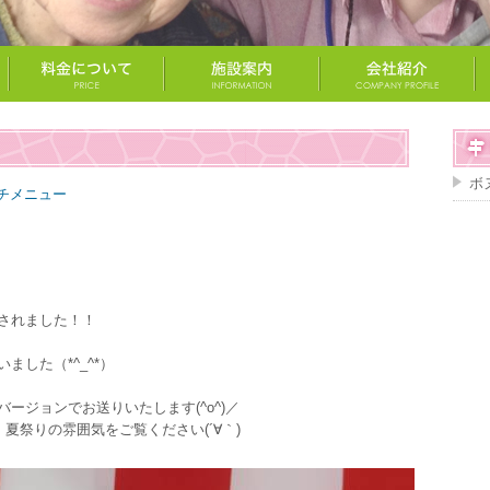
ボ
チメニュー
されました！！
した（*^_^*）
ージョンでお送りいたします(^o^)／
夏祭りの雰囲気をご覧ください(´∀｀)