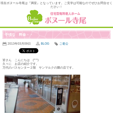
現在ボヌール寺尾は『満室』となっています。ご見学は可能なのでぜひお問合せく
ださい！
手頃な 料金・・
2013年03月09日
BLOG
ご老公
皆さん こんにちは (^’^)
久々に お店の紹介です。
万代のバスセンター２階 サンマルクの隣の店です。