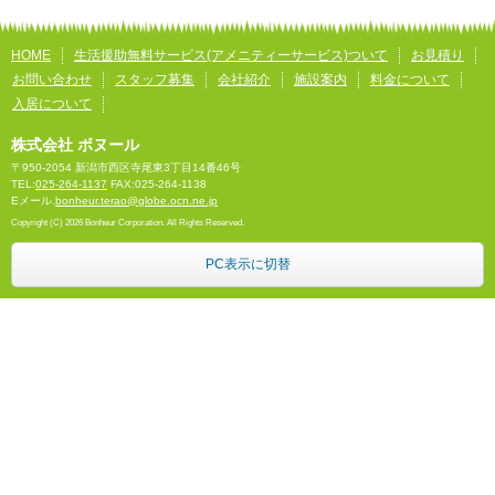
HOME
生活援助無料サービス(アメニティーサービス)ついて
お見積り
お問い合わせ
スタッフ募集
会社紹介
施設案内
料金について
入居について
株式会社 ボヌール
〒950-2054 新潟市西区寺尾東3丁目14番46号
TEL:
025-264-1137
FAX:025-264-1138
Eメール.
bonheur.terao@globe.ocn.ne.jp
Copyright (C) 2026 Bonheur Corporation. All Rights Reserved.
PC表示に切替