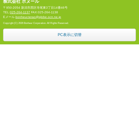
株式会社 ボヌール
〒950-2054 新潟市西区寺尾東3丁目14番46号
TEL:
025-264-1137
FAX:025-264-1138
Eメール.
bonheur.terao@globe.ocn.ne.jp
Copyright (C) 2026 Bonheur Corporation. All Rights Reserved.
PC表示に切替