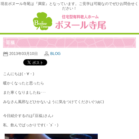
現在ボヌール寺尾は『満室』となっています。ご見学は可能なのでぜひお問合せく
ださい！
豆福
2013年03月10日
BLOG
こんにちは(・∀・)
暖かくなったと思ったら
また寒くなりましたね･･･
みなさん風邪などひかないように気をつけてください(つд⊂)
今日紹介するのは｢豆福｣さん♪
私、飲んでばっかりです(・´з`・)