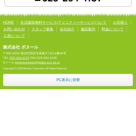
HOME
生活援助無料サービス(アメニティーサービス)ついて
お見積り
お問い合わせ
スタッフ募集
会社紹介
施設案内
料金について
入居について
株式会社 ボヌール
〒950-2054 新潟市西区寺尾東3丁目14番46号
TEL:
025-264-1137
FAX:025-264-1138
Eメール.
bonheur.terao@globe.ocn.ne.jp
Copyright (C) 2026 Bonheur Corporation. All Rights Reserved.
PC表示に切替