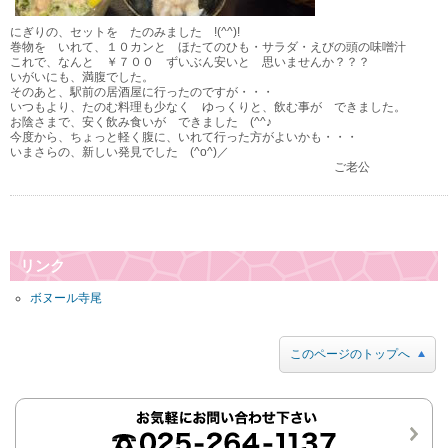
にぎりの、セットを たのみました !(^^)!
巻物を いれて、１０カンと ほたてのひも・サラダ・えびの頭の味噌汁
これで、なんと ￥７００ ずいぶん安いと 思いませんか？？？
いがいにも、満腹でした。
そのあと、駅前の居酒屋に行ったのですが・・・
いつもより、たのむ料理も少なく ゆっくりと、飲む事が できました。
お陰さまで、安く飲み食いが できました (^^♪
今度から、ちょっと軽く腹に、いれて行った方がよいかも・・・
いまさらの、新しい発見でした (^o^)／
ご老公
リンク
ボヌール寺尾
このページのトップへ