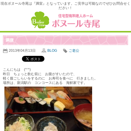
現在ボヌール寺尾は『満室』となっています。ご見学は可能なのでぜひお問合せく
ださい！
満腹
2013年04月13日
BLOG
ご老公
こんにちは (^’^)
昨日 ちょっと飲む前に お腹がすいたので、
軽く腹ごしらいをするのに お寿司を食べに 行きました。
場所は、新潟駅の コンコースにある 海鮮家です。