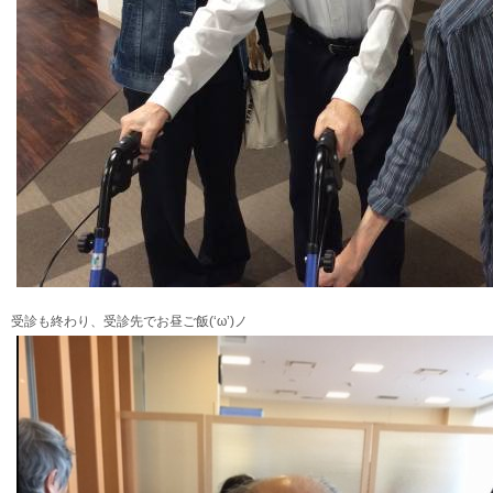
受診も終わり、受診先でお昼ご飯(‘ω’)ノ