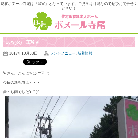
現在ボヌール寺尾は『満室』となっています。ご見学は可能なのでぜひお問合せく
ださい！
10/3(火) 玉玲★
2017年10月03日
ランチメニュー
,
新着情報
皆さん、こんにちは(*^▽^*)
今日の新潟市は・・・
曇のち雨でした”(-“”-)”