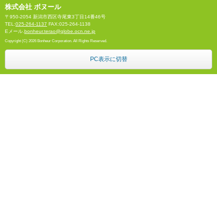
株式会社 ボヌール
〒950-2054 新潟市西区寺尾東3丁目14番46号
TEL:
025-264-1137
FAX:025-264-1138
Eメール.
bonheur.terao@globe.ocn.ne.jp
Copyright (C) 2026 Bonheur Corporation. All Rights Reserved.
PC表示に切替