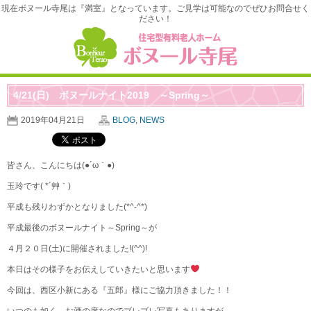
現在ボヌール寺尾は『満室』となっています。ご見学は可能なのでぜひお問合せく
ださい！
4/21(日) ボヌールナイト2019 ～Spring～
2019年04月21日
BLOG
,
NEWS
皆さん、こんにちは(●´ω｀●)
玉玲です( *´艸｀)
平成も残りわずかとなりました(*^-^*)
平成最後のボヌールナイト～Spring～が
４月２０日(土)に開催されました!(^^)!
本日はその様子をお伝えしていきたいと思います
今回は、西区小新にある『五郎』様にご協力頂きました！！