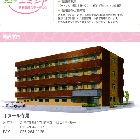
施設案内
ボヌール寺尾
所在地
：新潟市西区寺尾東3丁目14番46号
TEL
：025-264-1137
FAX
：025-264-1138