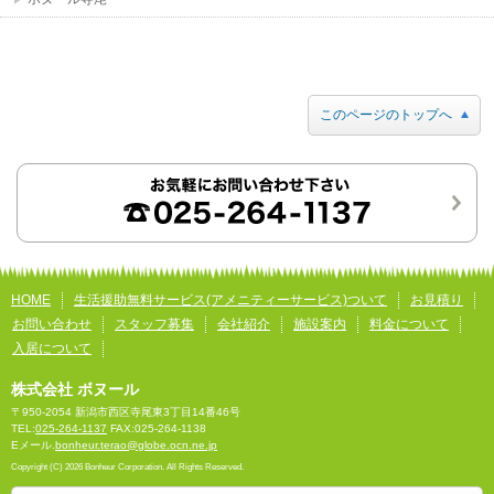
このページのトップへ
HOME
生活援助無料サービス(アメニティーサービス)ついて
お見積り
お問い合わせ
スタッフ募集
会社紹介
施設案内
料金について
入居について
株式会社 ボヌール
〒950-2054 新潟市西区寺尾東3丁目14番46号
TEL:
025-264-1137
FAX:025-264-1138
Eメール.
bonheur.terao@globe.ocn.ne.jp
Copyright (C) 2026 Bonheur Corporation. All Rights Reserved.