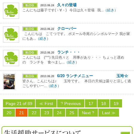
久々の登場
2013.06.24
こんにちは藤子です(・∀・) 今日は久々登場 我...
（続き）
クローバー
2013.06.22
こんにちは こてつです。 ボヌール寺尾のシンボルマーク 我が家
にもあ...
（続き）
ランチ・・・
2013.06.20
こんにちは (^'^) 先日色々と 用事があり・・・ ちょっと遅め
の ランチを 食べまし...
（続き）
6/20 ランチメニュー 玉玲☆
2013.06.20
皆さん、こんにちは♪ 玉玲です。 本日の天候は曇りと涼しく過
ごしやすい一...
（続き）
Page 21 of 89
≪ First
? Previous
17
18
19
20
21
22
23
24
25
Next ?
Last ≫