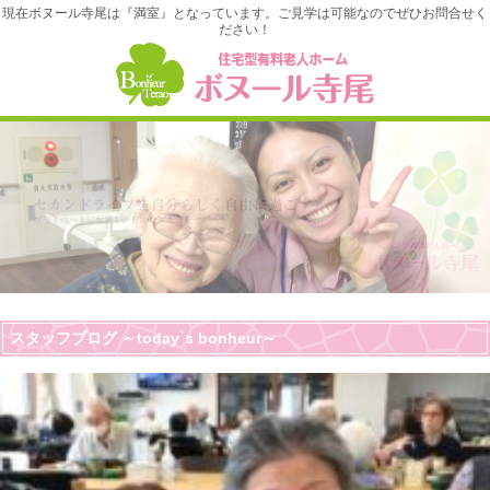
現在ボヌール寺尾は『満室』となっています。ご見学は可能なのでぜひお問合せく
ださい！
スタッフブログ ～today`s bonheur～