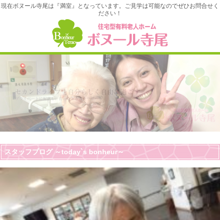
現在ボヌール寺尾は『満室』となっています。ご見学は可能なのでぜひお問合せく
ださい！
スタッフブログ ～today`s bonheur～