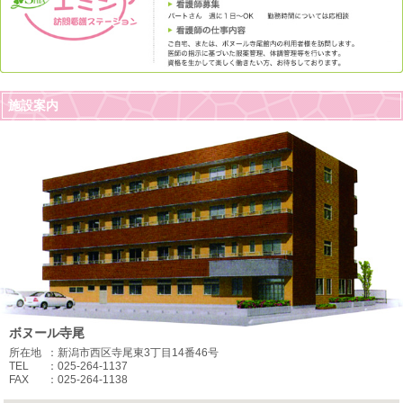
施設案内
ボヌール寺尾
所在地
：新潟市西区寺尾東3丁目14番46号
TEL
：025-264-1137
FAX
：025-264-1138