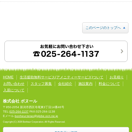
このページのトップへ
HOME
生活援助無料サービス(アメニティーサービス)ついて
お見積り
お問い合わせ
スタッフ募集
会社紹介
施設案内
料金について
入居について
株式会社 ボヌール
〒950-2054 新潟市西区寺尾東3丁目14番46号
TEL:
025-264-1137
FAX:025-264-1138
Eメール.
bonheur.terao@globe.ocn.ne.jp
Copyright (C) 2026 Bonheur Corporation. All Rights Reserved.