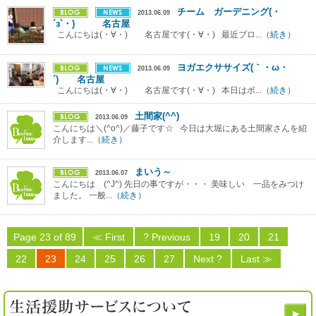
チーム ガーデニング(・
2013.06.09
´з`・) 名古屋
こんにちは(・∀・) 名古屋です(・∀・) 最近ブロ...
（続き）
ヨガエクササイズ(｀・ω・
2013.06.09
´) 名古屋
こんにちは(・∀・) 名古屋です(・∀・) 本日はボ...
（続き）
土間家(^^)
2013.06.09
こんにちは＼(^o^)／藤子です☆ 今日は大堀にある土間家さんを紹
介します...
（続き）
まいう～
2013.06.07
こんにちは (^J^) 先日の事ですが・・・ 美味しい 一品をみつけ
ました。 一般...
（続き）
Page 23 of 89
≪ First
? Previous
19
20
21
22
23
24
25
26
27
Next ?
Last ≫