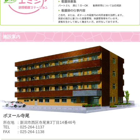
施設案内
ボヌール寺尾
所在地
：新潟市西区寺尾東3丁目14番46号
TEL
：025-264-1137
FAX
：025-264-1138