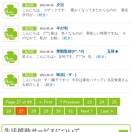
夕日
2013.05.18
こんにちは、コザックです。 暖かくなってきたからなのか、 最近
夕日が...
（続き）
今が旬
2013.05.16
こんにちは (^'^) 春は 色々なものが、美味しい時期ですね。 そ
のなかで、私が お勧...
（続き）
実戦取材(#^.^#) 玉玲★
2013.05.16
皆さん、こんにちは♪ 玉玲です。(*^^)v 先...
（続き）
味吉(・∀・)
2013.05.15
こんにちは(・∀・)藤子です☆ 今日は最近ハマっている定食屋さん
を紹介しま...
（続き）
Page 27 of 89
≪ First
? Previous
23
24
25
26
27
28
29
30
31
Next ?
Last ≫