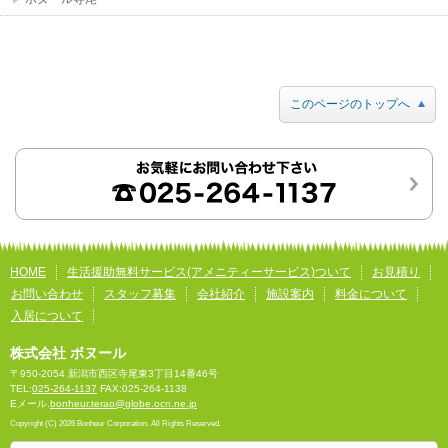
このページのトップへ
HOME
生活援助無料サービス(アメニティーサービス)ついて
お見積り
お問い合わせ
スタッフ募集
会社紹介
施設案内
料金について
入居について
株式会社 ボヌール
〒950-2054 新潟市西区寺尾東3丁目14番46号
TEL:
025-264-1137
FAX:025-264-1138
Eメール.
bonheur.terao@globe.ocn.ne.jp
Copyright (C) 2026 Bonheur Corporation. All Rights Reserved.